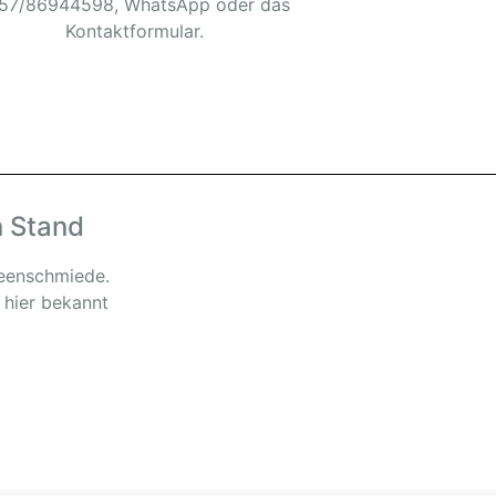
57/86944598, WhatsApp oder das
Kontaktformular.
n Stand
deenschmiede.
 hier bekannt